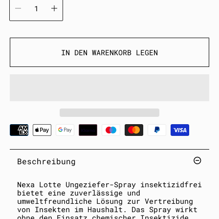
u
l
ä
r
IN DEN WARENKORB LEGEN
e
r
P
r
e
i
s
Beschreibung
Nexa Lotte Ungeziefer-Spray insektizidfrei
bietet eine zuverlässige und
umweltfreundliche Lösung zur Vertreibung
von Insekten im Haushalt. Das Spray wirkt
ohne den Einsatz chemischer Insektizide