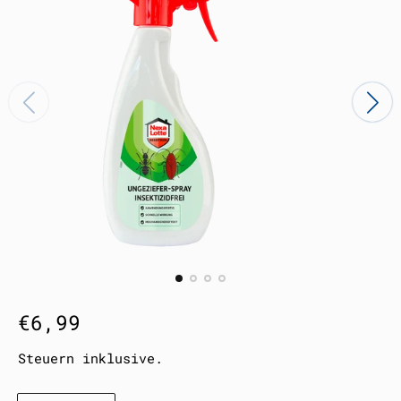
R
€6,99
e
Steuern inklusive.
g
Menge: