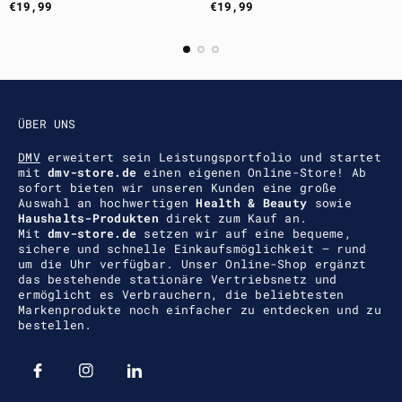
Regulärer
Regulärer
€19,99
€19,99
Preis
Preis
ÜBER UNS
DMV
erweitert sein Leistungsportfolio und startet
mit
dmv-store.de
einen eigenen Online-Store! Ab
sofort bieten wir unseren Kunden eine große
Auswahl an hochwertigen
Health & Beauty
sowie
Haushalts-Produkten
direkt zum Kauf an.
Mit
dmv-store.de
setzen wir auf eine bequeme,
sichere und schnelle Einkaufsmöglichkeit – rund
um die Uhr verfügbar. Unser Online-Shop ergänzt
das bestehende stationäre Vertriebsnetz und
ermöglicht es Verbrauchern, die beliebtesten
Markenprodukte noch einfacher zu entdecken und zu
bestellen.