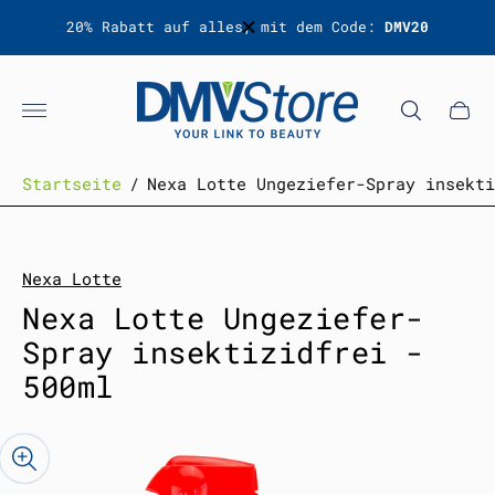
 dem Code:
DMV20
Zum
Newsletter
anmelden und 15% sic
Laden-
Logo"
Schub
des
Wagen
Startseite
/
Nexa Lotte Ungeziefer-Spray insekti
Nexa Lotte
Nexa Lotte Ungeziefer-
Spray insektizidfrei -
500ml