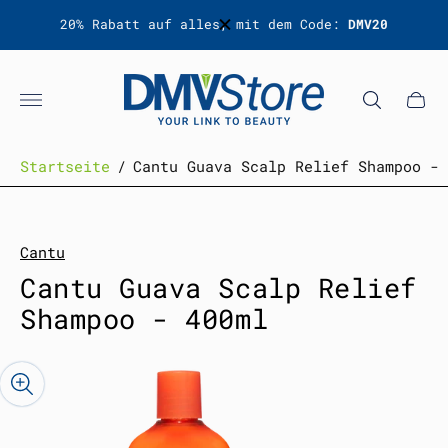
% Rabatt auf alles, mit dem Code:
DMV20
Zum
Newslet
Laden-
Logo"
Schub
des
Wagen
Startseite
/
Cantu Guava Scalp Relief Shampoo - 
Cantu
Cantu Guava Scalp Relief
Shampoo - 400ml