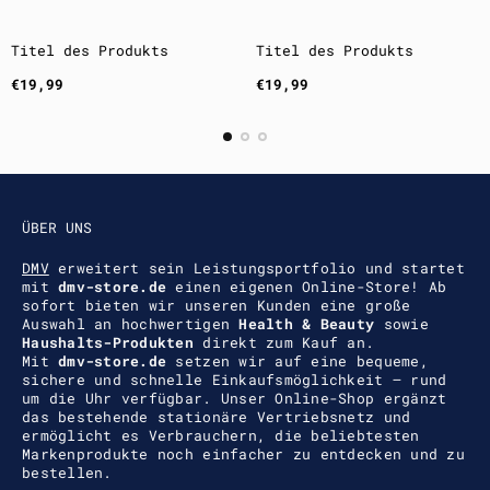
Titel des Produkts
Titel des Produkts
Regulärer
Regulärer
€19,99
€19,99
Preis
Preis
ÜBER UNS
DMV
erweitert sein Leistungsportfolio und startet
mit
dmv-store.de
einen eigenen Online-Store! Ab
sofort bieten wir unseren Kunden eine große
Auswahl an hochwertigen
Health & Beauty
sowie
Haushalts-Produkten
direkt zum Kauf an.
Mit
dmv-store.de
setzen wir auf eine bequeme,
sichere und schnelle Einkaufsmöglichkeit – rund
um die Uhr verfügbar. Unser Online-Shop ergänzt
das bestehende stationäre Vertriebsnetz und
ermöglicht es Verbrauchern, die beliebtesten
Markenprodukte noch einfacher zu entdecken und zu
bestellen.