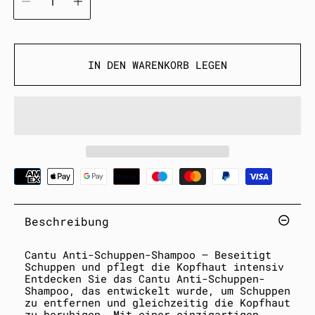
l
i
n
ä
h
e
i
r
t
e
IN DEN WARENKORB LEGEN
r
P
r
e
i
s
Beschreibung
Cantu Anti-Schuppen-Shampoo – Beseitigt
Schuppen und pflegt die Kopfhaut intensiv
Entdecken Sie das Cantu Anti-Schuppen-
Shampoo, das entwickelt wurde, um Schuppen
zu entfernen und gleichzeitig die Kopfhaut
zu beruhigen. Mit einer einzigartigen