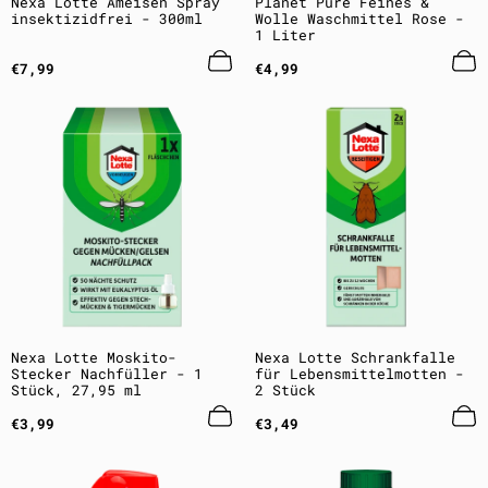
Nexa Lotte Ameisen Spray
Planet Pure Feines &
insektizidfrei - 300ml
Wolle Waschmittel Rose -
1 Liter
Regulärer
Regulärer
€7,99
€4,99
Preis
Preis
Nexa Lotte Moskito-
Nexa Lotte Schrankfalle
Stecker Nachfüller - 1
für Lebensmittelmotten -
Stück, 27,95 ml
2 Stück
Regulärer
Regulärer
€3,99
€3,49
Preis
Preis