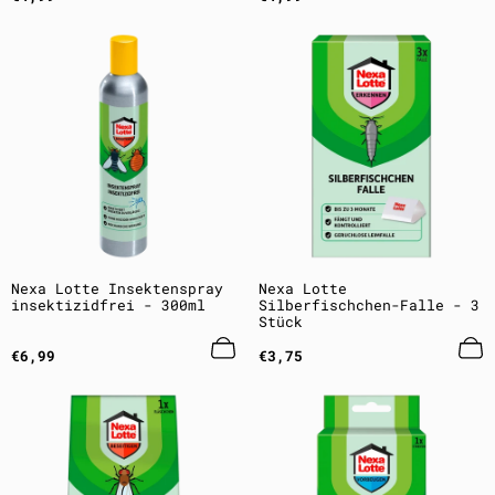
Preis
Preis
Nexa Lotte Insektenspray
Nexa Lotte
insektizidfrei - 300ml
Silberfischchen-Falle - 3
Stück
Regulärer
Regulärer
€6,99
€3,75
Preis
Preis