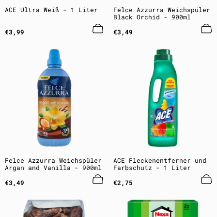
ACE Ultra Weiß - 1 Liter
Felce Azzurra Weichspüler
Black Orchid - 900ml
Regulärer
Regulärer
€3,99
€3,49
Preis
Preis
Felce Azzurra Weichspüler
ACE Fleckenentferner und
Argan and Vanilla - 900ml
Farbschutz - 1 Liter
Regulärer
Regulärer
€3,49
€2,75
Preis
Preis