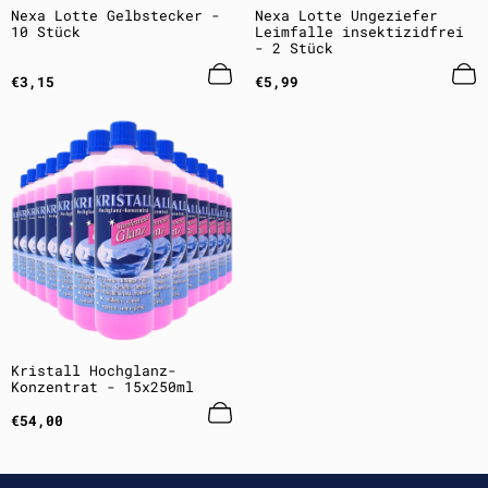
Nexa Lotte Gelbstecker -
Nexa Lotte Ungeziefer
10 Stück
Leimfalle insektizidfrei
- 2 Stück
Regulärer
Regulärer
€3,15
€5,99
Preis
Preis
Kristall Hochglanz-
Konzentrat - 15x250ml
Regulärer
€54,00
Preis