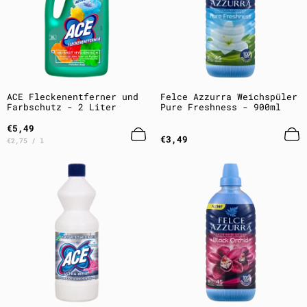
ACE Fleckenentferner und
Felce Azzurra Weichspüler
Farbschutz - 2 Liter
Pure Freshness - 900ml
Regulärer
€5,49
Preis
Regulärer
€3,49
Preis
pro
€2,75
/
l
Preis
pro
Einheit