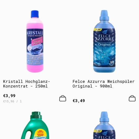
Kristall Hochglanz-
Felce Azzurra Weichspüler
Konzentrat - 250ml
Original - 900ml
Regulärer
€3,99
Preis
Regulärer
€3,49
Preis
pro
€15,96
/
l
Preis
pro
Einheit