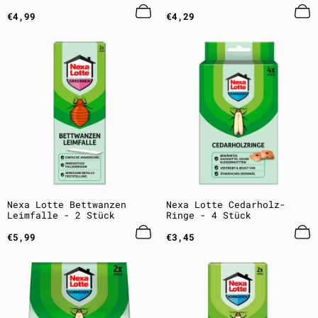
Regulärer
Regulärer
€4,99
€4,29
Preis
Preis
Nexa Lotte Bettwanzen
Nexa Lotte Cedarholz-
Leimfalle - 2 Stück
Ringe - 4 Stück
Regulärer
Regulärer
€5,99
€3,45
Preis
Preis