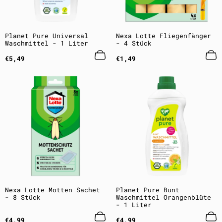
Planet Pure Universal
Nexa Lotte Fliegenfänger
Waschmittel - 1 Liter
- 4 Stück
Regulärer
Regulärer
€5,49
€1,49
Preis
Preis
Nexa Lotte Motten Sachet
Planet Pure Bunt
- 8 Stück
Waschmittel Orangenblüte
- 1 Liter
Regulärer
Regulärer
€4,99
€4,99