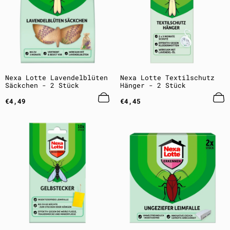
Nexa Lotte Lavendelblüten
Nexa Lotte Textilschutz
Säckchen - 2 Stück
Hänger - 2 Stück
Regulärer
Regulärer
€4,49
€4,45
Preis
Preis