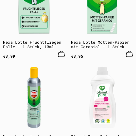
Nexa Lotte Fruchtfliegen
Nexa Lotte Motten-Papier
Falle - 1 Stück, 10ml
mit Geraniol - 1 Stück
Regulärer
Regulärer
€3,99
€3,95
Preis
Preis