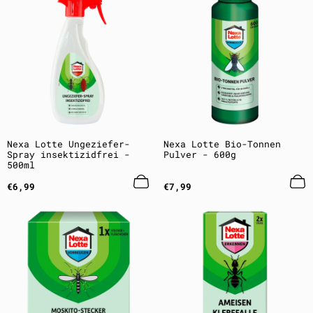
Nexa Lotte Ungeziefer-
Nexa Lotte Bio-Tonnen
Spray insektizidfrei -
Pulver - 600g
500ml
Regulärer
Regulärer
€6,99
€7,99
Preis
Preis