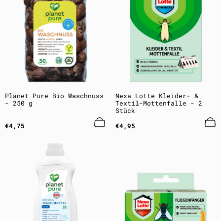
Planet Pure Bio Waschnuss
Nexa Lotte Kleider- &
- 250 g
Textil-Mottenfalle - 2
Stück
Regulärer
Regulärer
€4,75
€4,95
Preis
Preis