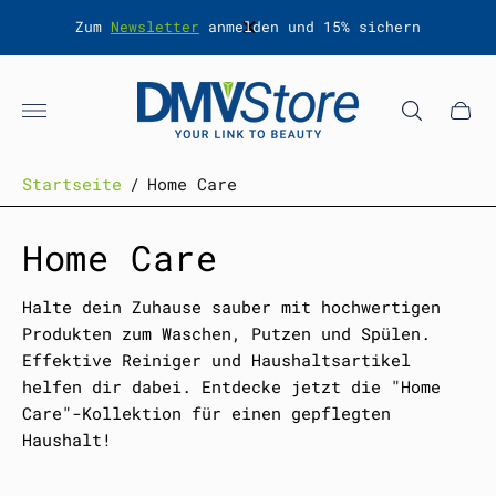
V20
Zum
Newsletter
anmelden und 15% sichern
Laden-
Logo"
Schub
des
Wagen
Startseite
/
Home Care
Home Care
Halte dein Zuhause sauber mit hochwertigen
Produkten zum Waschen, Putzen und Spülen.
Effektive Reiniger und Haushaltsartikel
helfen dir dabei. Entdecke jetzt die "Home
Care"-Kollektion für einen gepflegten
Haushalt!